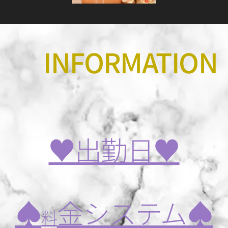
✨INFORMATION
✨
♥️出勤日♥️
♠️
金システム♠️
料